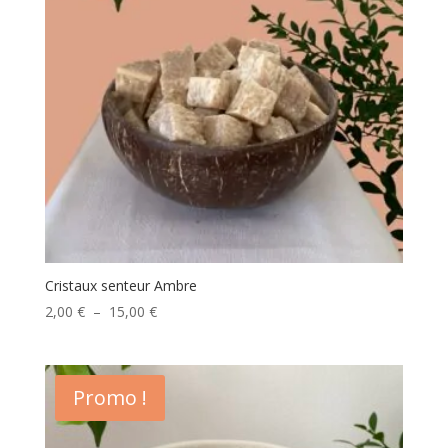
Cristaux senteur Ambre
Plage
2,00
€
–
15,00
€
de
prix :
2,00 €
Promo !
à
15,00 €