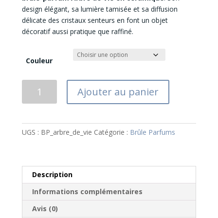
design élégant, sa lumière tamisée et sa diffusion
délicate des cristaux senteurs en font un objet
décoratif aussi pratique que raffiné.
Couleur
quantité
Ajouter au panier
de
Brûle-
Parfums
Céramique
UGS :
BP_arbre_de_vie
Catégorie :
Brûle Parfums
Arbre
de
Vie
Description
Informations complémentaires
Avis (0)