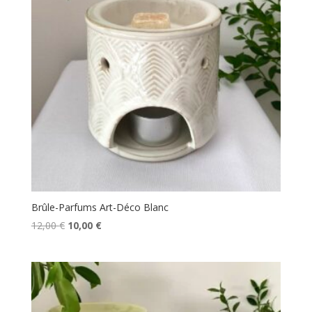
Brûle-Parfums Art-Déco Blanc
Le
Le
12,00
€
10,00
€
prix
prix
initial
actuel
était :
est :
12,00 €.
10,00 €.