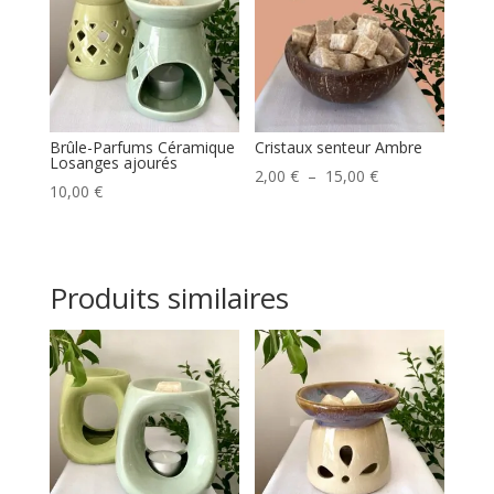
Brûle-Parfums Céramique
Cristaux senteur Ambre
Losanges ajourés
Plage
2,00
€
–
15,00
€
10,00
€
de
prix :
2,00 €
à
Produits similaires
15,00 €