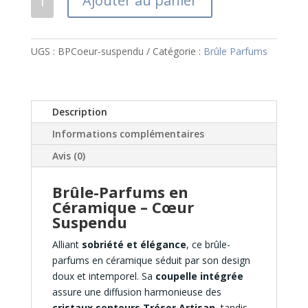
Ajouter au panier
de
Brûle-
Parfums
UGS :
BPCoeur-suspendu
Catégorie :
Brûle Parfums
Céramique
Cœur
Suspendu
Description
Informations complémentaires
Avis (0)
Brûle-Parfums en
Céramique – Cœur
Suspendu
Alliant
sobriété et élégance
, ce brûle-
parfums en céramique séduit par son design
doux et intemporel. Sa
coupelle intégrée
assure une diffusion harmonieuse des
cristaux senteurs Trésor Artisan
, tandis